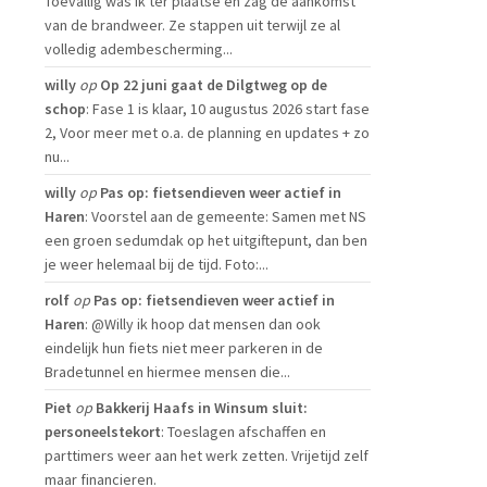
Toevallig was ik ter plaatse en zag de aankomst
van de brandweer. Ze stappen uit terwijl ze al
volledig adembescherming...
willy
op
Op 22 juni gaat de Dilgtweg op de
schop
: Fase 1 is klaar, 10 augustus 2026 start fase
2, Voor meer met o.a. de planning en updates + zo
nu...
willy
op
Pas op: fietsendieven weer actief in
Haren
: Voorstel aan de gemeente: Samen met NS
een groen sedumdak op het uitgiftepunt, dan ben
je weer helemaal bij de tijd. Foto:...
rolf
op
Pas op: fietsendieven weer actief in
Haren
: @Willy ik hoop dat mensen dan ook
eindelijk hun fiets niet meer parkeren in de
Bradetunnel en hiermee mensen die...
Piet
op
Bakkerij Haafs in Winsum sluit:
personeelstekort
: Toeslagen afschaffen en
parttimers weer aan het werk zetten. Vrijetijd zelf
maar financieren.