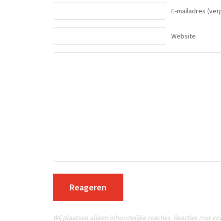
E-mailadres
(verp
Website
Reageren
Wij plaatsen alleen inhoudelijke reacties. Reacties met v