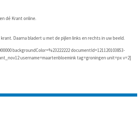
en dé Krant online.
 krant. Daarna bladert u met de pijlen links en rechts in uw beeld.
000000 backgroundColor=%23222222 documentId=121120103853-
nt_nov12 username=maartenbloemink tag=groningen unit=px v=2]