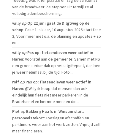
Toevallig was ik ter plaatse en zag de aankomst
van de brandweer. Ze stappen uit terwijl ze al
volledig adembescherming...
willy
op
Op 22 juni gaat de Dilgtweg op de
schop
: Fase 1 is klaar, 10 augustus 2026 start fase
2, Voor meer met o.a. de planning en updates + zo
nu...
willy
op
Pas op: fietsendieven weer actief in
Haren
: Voorstel aan de gemeente: Samen met NS
een groen sedumdak op het uitgiftepunt, dan ben
je weer helemaal bij de tijd. Foto:...
rolf
op
Pas op: fietsendieven weer actief in
Haren
: @Willy ik hoop dat mensen dan ook
eindelijk hun fiets niet meer parkeren in de
Bradetunnel en hiermee mensen die...
Piet
op
Bakkerij Haafs in Winsum sluit:
personeelstekort
: Toeslagen afschaffen en
parttimers weer aan het werk zetten. Vrijetijd zelf
maar financieren.