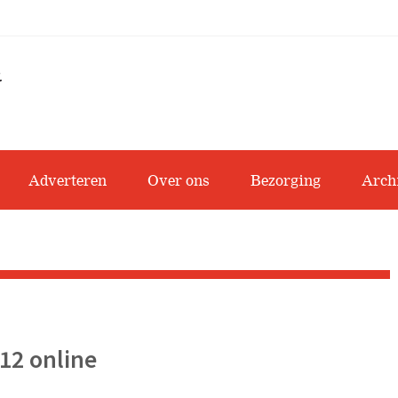
Adverteren
Over ons
Bezorging
Arch
12 online