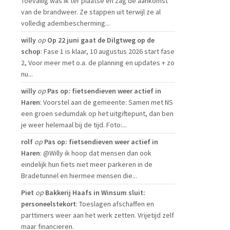
Toevallig was ik ter plaatse en zag de aankomst
van de brandweer. Ze stappen uit terwijl ze al
volledig adembescherming...
willy
op
Op 22 juni gaat de Dilgtweg op de
schop
: Fase 1 is klaar, 10 augustus 2026 start fase
2, Voor meer met o.a. de planning en updates + zo
nu...
willy
op
Pas op: fietsendieven weer actief in
Haren
: Voorstel aan de gemeente: Samen met NS
een groen sedumdak op het uitgiftepunt, dan ben
je weer helemaal bij de tijd. Foto:...
rolf
op
Pas op: fietsendieven weer actief in
Haren
: @Willy ik hoop dat mensen dan ook
eindelijk hun fiets niet meer parkeren in de
Bradetunnel en hiermee mensen die...
Piet
op
Bakkerij Haafs in Winsum sluit:
personeelstekort
: Toeslagen afschaffen en
parttimers weer aan het werk zetten. Vrijetijd zelf
maar financieren.