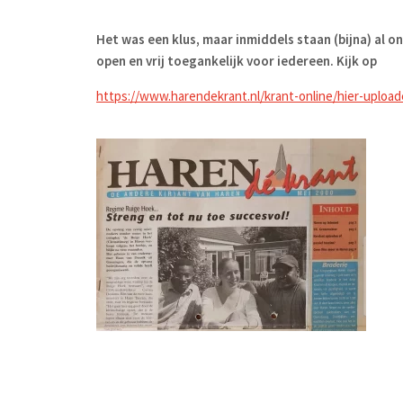
Het was een klus, maar inmiddels staan (bijna) al on
open en vrij toegankelijk voor iedereen. Kijk op
https://www.harendekrant.nl/krant-online/hier-upload