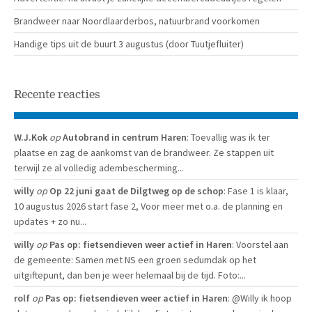
Brandweer naar Noordlaarderbos, natuurbrand voorkomen
Handige tips uit de buurt 3 augustus (door Tuutjefluiter)
Recente reacties
W.J.Kok
op
Autobrand in centrum Haren
: Toevallig was ik ter
plaatse en zag de aankomst van de brandweer. Ze stappen uit
terwijl ze al volledig adembescherming...
willy
op
Op 22 juni gaat de Dilgtweg op de schop
: Fase 1 is klaar,
10 augustus 2026 start fase 2, Voor meer met o.a. de planning en
updates + zo nu...
willy
op
Pas op: fietsendieven weer actief in Haren
: Voorstel aan
de gemeente: Samen met NS een groen sedumdak op het
uitgiftepunt, dan ben je weer helemaal bij de tijd. Foto:...
rolf
op
Pas op: fietsendieven weer actief in Haren
: @Willy ik hoop