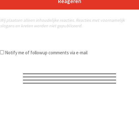
Reageren
Wij plaatsen alleen inhoudelijke reacties. Reacties met voornamelijk
slogans en kreten worden niet gepubliceerd.
Notify me of followup comments via e-mail