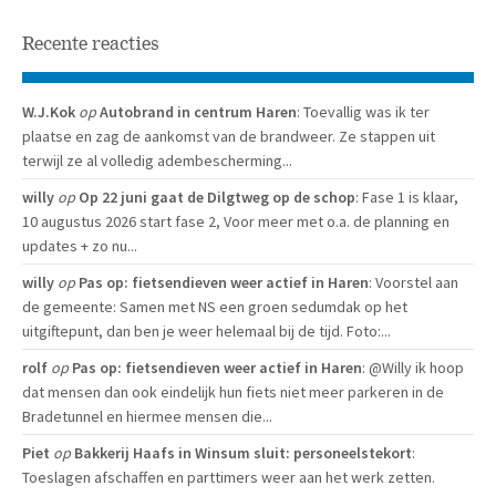
Recente reacties
W.J.Kok
op
Autobrand in centrum Haren
: Toevallig was ik ter
plaatse en zag de aankomst van de brandweer. Ze stappen uit
terwijl ze al volledig adembescherming...
willy
op
Op 22 juni gaat de Dilgtweg op de schop
: Fase 1 is klaar,
10 augustus 2026 start fase 2, Voor meer met o.a. de planning en
updates + zo nu...
willy
op
Pas op: fietsendieven weer actief in Haren
: Voorstel aan
de gemeente: Samen met NS een groen sedumdak op het
uitgiftepunt, dan ben je weer helemaal bij de tijd. Foto:...
rolf
op
Pas op: fietsendieven weer actief in Haren
: @Willy ik hoop
dat mensen dan ook eindelijk hun fiets niet meer parkeren in de
Bradetunnel en hiermee mensen die...
Piet
op
Bakkerij Haafs in Winsum sluit: personeelstekort
:
Toeslagen afschaffen en parttimers weer aan het werk zetten.