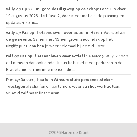
willy
op
Op 22 juni gaat de Dilgtweg op de schop
: Fase 1 is klaar,
10 augustus 2026 start fase 2, Voor meer met o.a. de planning en
updates + zo nu...
willy
op
Pas op: fietsendieven weer actief in Haren
: Voorstel aan
de gemeente: Samen met NS een groen sedumdak op het
uitgiftepunt, dan ben je weer helemaal bij de tijd. Foto:...
rolf
op
Pas op: fietsendieven weer actief in Haren
: @Willy ik hoop
dat mensen dan ook eindelijk hun fiets niet meer parkeren in de
Bradetunnel en hiermee mensen die...
Piet
op
Bakkerij Haafs in Winsum sluit: personeelstekort
:
Toeslagen afschaffen en parttimers weer aan het werk zetten.
Vrijetijd zelf maar financieren.
©2026 Haren de Krant