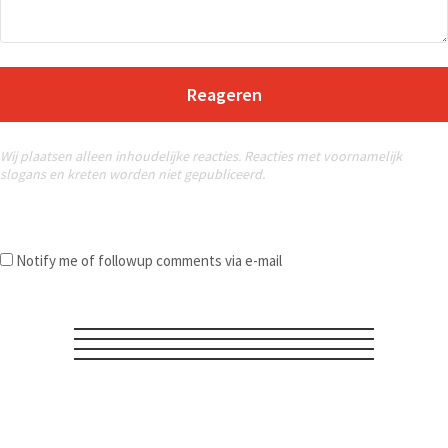
Reageren
Wij plaatsen alleen inhoudelijke reacties. Reacties met voornamelijk
slogans en kreten worden niet gepubliceerd.
Notify me of followup comments via e-mail