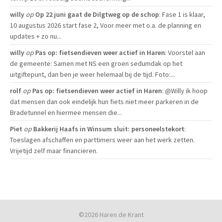
willy
op
Op 22 juni gaat de Dilgtweg op de schop
: Fase 1 is klaar,
10 augustus 2026 start fase 2, Voor meer met o.a. de planning en
updates + zo nu...
willy
op
Pas op: fietsendieven weer actief in Haren
: Voorstel aan
de gemeente: Samen met NS een groen sedumdak op het
uitgiftepunt, dan ben je weer helemaal bij de tijd. Foto:...
rolf
op
Pas op: fietsendieven weer actief in Haren
: @Willy ik hoop
dat mensen dan ook eindelijk hun fiets niet meer parkeren in de
Bradetunnel en hiermee mensen die...
Piet
op
Bakkerij Haafs in Winsum sluit: personeelstekort
:
Toeslagen afschaffen en parttimers weer aan het werk zetten.
Vrijetijd zelf maar financieren.
©2026 Haren de Krant