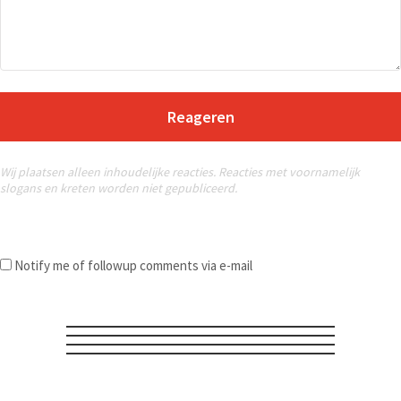
Reageren
Wij plaatsen alleen inhoudelijke reacties. Reacties met voornamelijk
slogans en kreten worden niet gepubliceerd.
Notify me of followup comments via e-mail