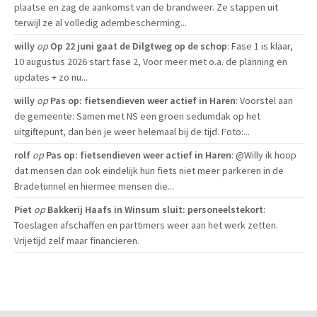
plaatse en zag de aankomst van de brandweer. Ze stappen uit
terwijl ze al volledig adembescherming...
willy
op
Op 22 juni gaat de Dilgtweg op de schop
: Fase 1 is klaar,
10 augustus 2026 start fase 2, Voor meer met o.a. de planning en
updates + zo nu...
willy
op
Pas op: fietsendieven weer actief in Haren
: Voorstel aan
de gemeente: Samen met NS een groen sedumdak op het
uitgiftepunt, dan ben je weer helemaal bij de tijd. Foto:...
rolf
op
Pas op: fietsendieven weer actief in Haren
: @Willy ik hoop
dat mensen dan ook eindelijk hun fiets niet meer parkeren in de
Bradetunnel en hiermee mensen die...
Piet
op
Bakkerij Haafs in Winsum sluit: personeelstekort
:
Toeslagen afschaffen en parttimers weer aan het werk zetten.
Vrijetijd zelf maar financieren.