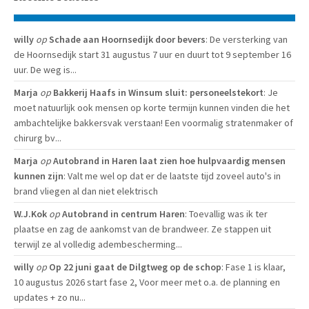
willy
op
Schade aan Hoornsedijk door bevers
: De versterking van
de Hoornsedijk start 31 augustus 7 uur en duurt tot 9 september 16
uur. De weg is...
Marja
op
Bakkerij Haafs in Winsum sluit: personeelstekort
: Je
moet natuurlijk ook mensen op korte termijn kunnen vinden die het
ambachtelijke bakkersvak verstaan! Een voormalig stratenmaker of
chirurg bv...
Marja
op
Autobrand in Haren laat zien hoe hulpvaardig mensen
kunnen zijn
: Valt me wel op dat er de laatste tijd zoveel auto's in
brand vliegen al dan niet elektrisch
W.J.Kok
op
Autobrand in centrum Haren
: Toevallig was ik ter
plaatse en zag de aankomst van de brandweer. Ze stappen uit
terwijl ze al volledig adembescherming...
willy
op
Op 22 juni gaat de Dilgtweg op de schop
: Fase 1 is klaar,
10 augustus 2026 start fase 2, Voor meer met o.a. de planning en
updates + zo nu...