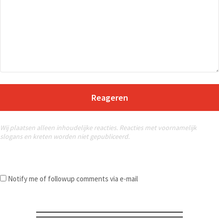
Reageren
Wij plaatsen alleen inhoudelijke reacties. Reacties met voornamelijk
slogans en kreten worden niet gepubliceerd.
Notify me of followup comments via e-mail