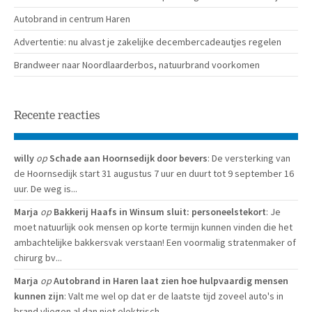
Autobrand in centrum Haren
Advertentie: nu alvast je zakelijke decembercadeautjes regelen
Brandweer naar Noordlaarderbos, natuurbrand voorkomen
Recente reacties
willy
op
Schade aan Hoornsedijk door bevers
: De versterking van
de Hoornsedijk start 31 augustus 7 uur en duurt tot 9 september 16
uur. De weg is...
Marja
op
Bakkerij Haafs in Winsum sluit: personeelstekort
: Je
moet natuurlijk ook mensen op korte termijn kunnen vinden die het
ambachtelijke bakkersvak verstaan! Een voormalig stratenmaker of
chirurg bv...
Marja
op
Autobrand in Haren laat zien hoe hulpvaardig mensen
kunnen zijn
: Valt me wel op dat er de laatste tijd zoveel auto's in
brand vliegen al dan niet elektrisch