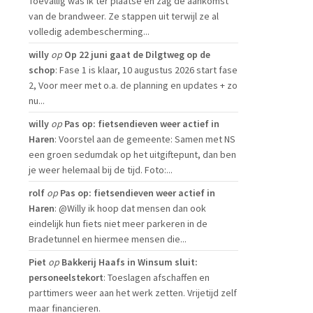
Toevallig was ik ter plaatse en zag de aankomst
van de brandweer. Ze stappen uit terwijl ze al
volledig adembescherming...
willy
op
Op 22 juni gaat de Dilgtweg op de
schop
: Fase 1 is klaar, 10 augustus 2026 start fase
2, Voor meer met o.a. de planning en updates + zo
nu...
willy
op
Pas op: fietsendieven weer actief in
Haren
: Voorstel aan de gemeente: Samen met NS
een groen sedumdak op het uitgiftepunt, dan ben
je weer helemaal bij de tijd. Foto:...
rolf
op
Pas op: fietsendieven weer actief in
Haren
: @Willy ik hoop dat mensen dan ook
eindelijk hun fiets niet meer parkeren in de
Bradetunnel en hiermee mensen die...
Piet
op
Bakkerij Haafs in Winsum sluit:
personeelstekort
: Toeslagen afschaffen en
parttimers weer aan het werk zetten. Vrijetijd zelf
maar financieren.