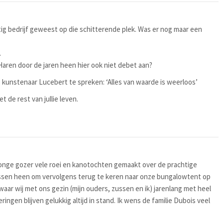
htig bedrijf geweest op die schitterende plek. Was er nog maar een
.
ren door de jaren heen hier ook niet debet aan?
 kunstenaar Lucebert te spreken: ‘Alles van waarde is weerloos’
 de rest van jullie leven.
 jonge gozer vele roei en kanotochten gemaakt over de prachtige
ssen heen om vervolgens terug te keren naar onze bungalowtent op
ar wij met ons gezin (mijn ouders, zussen en ik) jarenlang met heel
ingen blijven gelukkig altijd in stand. Ik wens de familie Dubois veel