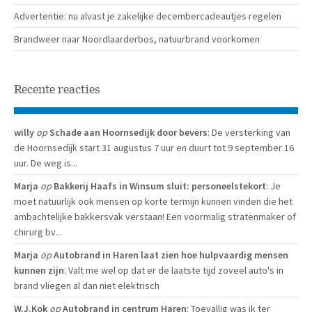
Advertentie: nu alvast je zakelijke decembercadeautjes regelen
Brandweer naar Noordlaarderbos, natuurbrand voorkomen
Recente reacties
willy
op
Schade aan Hoornsedijk door bevers
: De versterking van
de Hoornsedijk start 31 augustus 7 uur en duurt tot 9 september 16
uur. De weg is...
Marja
op
Bakkerij Haafs in Winsum sluit: personeelstekort
: Je
moet natuurlijk ook mensen op korte termijn kunnen vinden die het
ambachtelijke bakkersvak verstaan! Een voormalig stratenmaker of
chirurg bv...
Marja
op
Autobrand in Haren laat zien hoe hulpvaardig mensen
kunnen zijn
: Valt me wel op dat er de laatste tijd zoveel auto's in
brand vliegen al dan niet elektrisch
W.J.Kok
op
Autobrand in centrum Haren
: Toevallig was ik ter