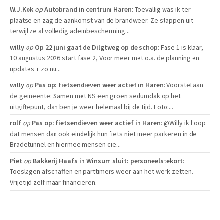
W.J.Kok
op
Autobrand in centrum Haren
: Toevallig was ik ter
plaatse en zag de aankomst van de brandweer. Ze stappen uit
terwijl ze al volledig adembescherming...
willy
op
Op 22 juni gaat de Dilgtweg op de schop
: Fase 1 is klaar,
10 augustus 2026 start fase 2, Voor meer met o.a. de planning en
updates + zo nu...
willy
op
Pas op: fietsendieven weer actief in Haren
: Voorstel aan
de gemeente: Samen met NS een groen sedumdak op het
uitgiftepunt, dan ben je weer helemaal bij de tijd. Foto:...
rolf
op
Pas op: fietsendieven weer actief in Haren
: @Willy ik hoop
dat mensen dan ook eindelijk hun fiets niet meer parkeren in de
Bradetunnel en hiermee mensen die...
Piet
op
Bakkerij Haafs in Winsum sluit: personeelstekort
:
Toeslagen afschaffen en parttimers weer aan het werk zetten.
Vrijetijd zelf maar financieren.