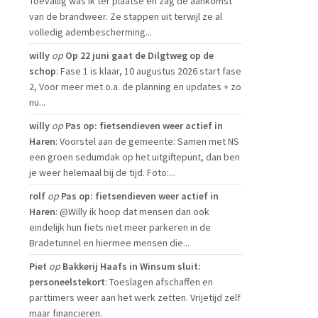
Toevallig was ik ter plaatse en zag de aankomst
van de brandweer. Ze stappen uit terwijl ze al
volledig adembescherming...
willy
op
Op 22 juni gaat de Dilgtweg op de
schop
: Fase 1 is klaar, 10 augustus 2026 start fase
2, Voor meer met o.a. de planning en updates + zo
nu...
willy
op
Pas op: fietsendieven weer actief in
Haren
: Voorstel aan de gemeente: Samen met NS
een groen sedumdak op het uitgiftepunt, dan ben
je weer helemaal bij de tijd. Foto:...
rolf
op
Pas op: fietsendieven weer actief in
Haren
: @Willy ik hoop dat mensen dan ook
eindelijk hun fiets niet meer parkeren in de
Bradetunnel en hiermee mensen die...
Piet
op
Bakkerij Haafs in Winsum sluit:
personeelstekort
: Toeslagen afschaffen en
parttimers weer aan het werk zetten. Vrijetijd zelf
maar financieren.