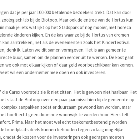
rgen dat je per jaar 100.000 betalende bezoekers trekt. Dat kan door
et zoölogisch lab bij de Biotoop. Maar ook de entree van de Hortus kun
in maak je iets wat lijkt op het Stadspark of nog mooier, met horeca
elende kinderen kijken. En de kas waar ze bij de Hortus van dromen
n kan aantrekken, net als de evenementen zoals het Kinderfestival.
n, denk ik. Laten we dit samen vormgeven. Het is aan gemeente
directe buur, samen om de plannen verder uit te werken. De kost gaat
en we ook met elkaar kijken of daar geld voor beschikbaar kan komen.
e weet wil een ondernemer mee doen en ook investeren.
 die Carex voorstelt zie ik niet zitten. Het is gewoon niet haalbaar. Het
doet staat de Biotoop over een paar jaar misschien bij de gemeente op
et complex aanpakken zodat er duurzaam gewoond kan worden, maar
, het hoeft echt geen doorsnee woonwijk te worden hoor. Hier stelt
mfort. Prima. Maar het moet wel echt toekomstbestendig worden
e broedplaats deels kunnen behouden tegen zo laag mogelijke
es, omdat de kosten voor de investeringen ook gedragen moeten