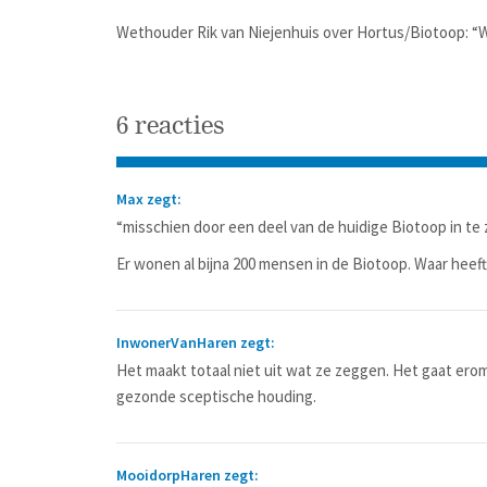
Wethouder Rik van Niejenhuis over Hortus/Biotoop: “W
6 reacties
Max zegt:
“misschien door een deel van de huidige Biotoop in t
Er wonen al bijna 200 mensen in de Biotoop. Waar heeft 
InwonerVanHaren zegt:
Het maakt totaal niet uit wat ze zeggen. Het gaat erom
gezonde sceptische houding.
MooidorpHaren zegt: