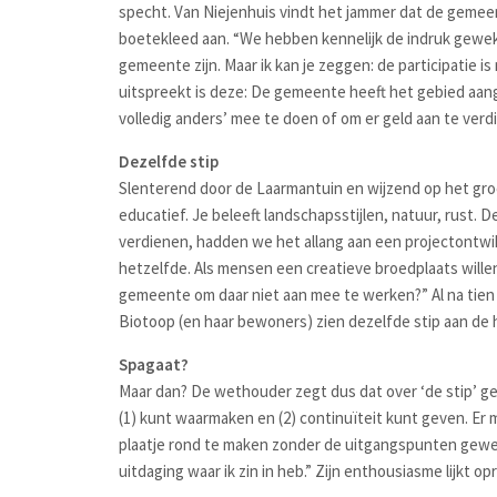
specht. Van Niejenhuis vindt het jammer dat de gemee
boetekleed aan. “We hebben kennelijk de indruk gewekt 
gemeente zijn. Maar ik kan je zeggen: de participatie 
uitspreekt is deze: De gemeente heeft het gebied aan
volledig anders’ mee te doen of om er geld aan te verd
Dezelfde stip
Slenterend door de Laarmantuin en wijzend op het groe
educatief. Je beleeft landschapsstijlen, natuur, rust. 
verdienen, hadden we het allang aan een projectontwikk
hetzelfde. Als mensen een creatieve broedplaats wille
gemeente om daar niet aan mee te werken?” Al na tien 
Biotoop (en haar bewoners) zien dezelfde stip aan de 
Spagaat?
Maar dan? De wethouder zegt dus dat over ‘de stip’ ge
(1) kunt waarmaken en (2) continuïteit kunt geven. E
plaatje rond te maken zonder de uitgangspunten gewel
uitdaging waar ik zin in heb.” Zijn enthousiasme lijkt op