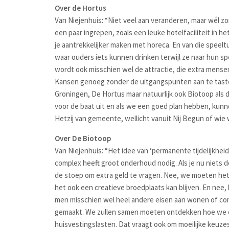
Over de Hortus
Van Niejenhuis: “Niet veel aan veranderen, maar wél zo
een paar ingrepen, zoals een leuke hotelfaciliteit in h
je aantrekkelijker maken met horeca. En van die speeltu
waar ouders iets kunnen drinken terwijl ze naar hun sp
wordt ook misschien wel de attractie, die extra mense
Kansen genoeg zonder de uitgangspunten aan te taste
Groningen, De Hortus maar natuurlijk ook Biotoop als 
voor de baat uit en als we een goed plan hebben, kunn
Hetzij van gemeente, wellicht vanuit Nij Begun of wi
Over De Biotoop
Van Niejenhuis: “Het idee van ‘permanente tijdelijkheid’
complex heeft groot onderhoud nodig. Als je nu niets 
de stoep om extra geld te vragen. Nee, we moeten h
het ook een creatieve broedplaats kan blijven. En nee
men misschien wel heel andere eisen aan wonen of co
gemaakt. We zullen samen moeten ontdekken hoe we d
huisvestingslasten. Dat vraagt ook om moeilijke keuz