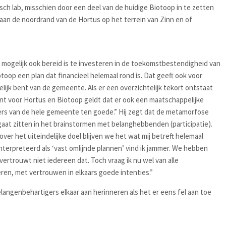
sch lab, misschien door een deel van de huidige Biotoop in te zetten
aan de noordrand van de Hortus op het terrein van Zinn en of
mogelijk ook bereid is te investeren in de toekomstbestendigheid van
otoop een plan dat financieel helemaal rond is. Dat geeft ook voor
ijk bent van de gemeente. Als er een overzichtelijk tekort ontstaat
t voor Hortus en Biotoop geldt dat er ook een maatschappelijke
ers van de hele gemeente ten goede.” Hij zegt dat de metamorfose
jd gaat zitten in het brainstormen met belanghebbenden (participatie).
ver het uiteindelijke doel blijven we het wat mij betreft helemaal
rpreteerd als ‘vast omlijnde plannen’ vind ik jammer. We hebben
 vertrouwt niet iedereen dat. Toch vraag ik nu wel van alle
ren, met vertrouwen in elkaars goede intenties.”
angenbehartigers elkaar aan herinneren als het er eens fel aan toe