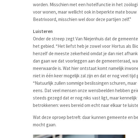
worden. Misschien met een hotelfunctie in het zoölogi
voor wonen, maar wellicht ook in beperkte mate bouw 
Beatrixoord, misschien wel door deze partijen zelf.”
Luisteren
Onder de streep zegt Van Niejenhuis dat de gemeente 
het gebied. “Het liefst heb je zowel voor Hortus als Bi
henzelf de meeste zekerheid omdat je dan niet afhankel
dan gaan we dat voorleggen aan de gemeenteraad, wan
meerwaarde is. Wat hier ontstaat komt namelijk inwon
niet in één keer mogelijk zal zijn en dat er nog veel ti
“Natuurlijk zullen sommige beslissingen schuren, maar o
eens. Dat veel mensen onze wensbeelden hebben geïnte
steeds gezegd dat er nog niks vast ligt, maar kennelijk
betrokkenen: wees bereid om echt naar elkaar te luiste
Wat deze oproep betreft: daar kunnen gemeente en bel
mocht gaan.