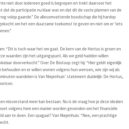
nte niet door iedereen goed is begrepen en trekt daarvoor het
dat de participatie nu klaar was en dat dit de vaste plannen van de
is nog volop gaande.” De allesomvattende boodschap die hij hardop
gekocht om het een duurzame toekomst te geven en niet om er ‘iets
ienen.”
n: “Dit is toch waar het om gaat. De kern van de Hortus is groen en
Deze waarden zijn het uitgangspunt. Als we geld hadden willen
elaar doorverkocht.” Over De Biotoop zegt hij: “Hier geldt eigenlijk
n behouden en er willen wonen volgens hun wensen, wie zijn wij als
minuten wandelen is Van Niejenhuis’ statement duidelijk: De Hortus,
horizon.
en misverstand meer kan bestaan. Nu is de vraag hoe je deze idealen
r moet volgens hem een manier worden gevonden om het financiële
d aan te doen. Een spagaat? Van Niejenhuis: “Nee, een prachtige
recht.