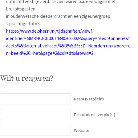
optocht feest gevierd. Te zien waren o.a. een wagen met
bruiloftsgasten
in ouderwetsche kleederdracht en een zigeunergroep.
2 prachtige foto’s:
https://www.delpher.nl/nl/tijdschriften/view?
identifier=MMRHCG01:001484026:00024&query=feest+onnen+&f
acets%5BalternativeFacet%5D%5B%5D=Noorden+in+woord+e
n+beeld%2C+het&page=2&coll=dts&rowid=3
Wilt u reageren?
Naam
(verplicht)
E-mailadres
(verplicht)
Website