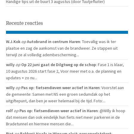
Handige tips uit de buurt 3 augustus (door Tuutjefluiter)
Recente reacties
W.J.Kok
op
Autobrand in centrum Haren
: Toevallig was ik ter
plaatse en zag de aankomst van de brandweer. Ze stappen uit
terwijl ze al volledig adembescherming...
willy
op
Op 22 juni gaat de Dilgtweg op de schop
: Fase 1 is klaar,
10 augustus 2026 start fase 2, Voor meer met o.a. de planning en
updates + zo nu...
willy
op
Pas op: fietsendieven weer actief in Haren
: Voorstel aan
de gemeente: Samen met NS een groen sedumdak op het
uitgiftepunt, dan ben je weer helemaal bij de tijd. Foto:...
rolf
op
Pas op: fietsendieven weer actief in Haren
: @Willy ik hoop
dat mensen dan ook eindelijk hun fiets niet meer parkeren in de
Bradetunnel en hiermee mensen die...
Piet
op
Bakkerij Haafs in Winsum sluit: personeelstekort
: