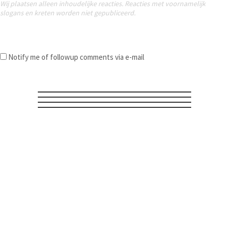
Wij plaatsen alleen inhoudelijke reacties. Reacties met voornamelijk
slogans en kreten worden niet gepubliceerd.
Notify me of followup comments via e-mail