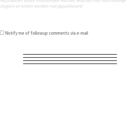
Wij plaatsen alleen inhoudelijke reacties. Reacties met voornamelijk
slogans en kreten worden niet gepubliceerd.
Notify me of followup comments via e-mail