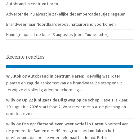
Autobrand in centrum Haren
Advertentie: nu alvast je zakelijke decembercadeautjes regelen
Brandweer naar Noordlaarderbos, natuurbrand voorkomen
Handige tips uit de buurt 3 augustus (door Tuutjefluiter)
Recente reacties
W.J.Kok
op
Autobrand in centrum Haren
: Toevallig was ik ter
plaatse en zag de aankomst van de brandweer. Ze stappen uit
terwijl ze al volledig adembescherming...
willy
op
Op 22 juni gaat de Dilgtweg op de schop
: Fase 1 is klaar,
10 augustus 2026 start fase 2, Voor meer met o.a. de planning en
updates + zo nu...
willy
op
Pas op: fietsendieven weer actief in Haren
: Voorstel aan
de gemeente: Samen met NS een groen sedumdak op het
uitgiftepunt, dan ben je weer helemaal bij de tijd. Foto:...