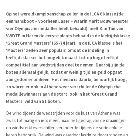
Op het wereldkampioenschap zeilen in de ILCA 6 klasse (de
eenmansboot – voorheen Laser – waarin Marit Bouwmeester
vier Olympische medailles heeft behaald) heeft Kim Tan van
VWDTP in Haren de eerste plaats behaald in de leeftijdsklasse
‘Great Grand Masters’ (65-74 jaar). In de ILCA klasse is het
‘Masters’ zeilen zeer populair, omdat de indeling in
leeftijdsklassen het mogelijk maakt tot op hoge leeftijd
competitief aan wedstrijden deel te nemen. Daarbij zijn de
boten allemaal gelijk, zodat er weinig tijd en geld opgaat
aan gedoe er omheen. Het niveau is daarbij behoorlijk hoog;
zo waren er ook in Athene weer verschillende Olympische
medaillewinnaars aan de start, ook in het ‘Great Grand
Masters’ veld van 51 boten.
De wind tijdens de wedstrijden voor de kust van Athene was
zwak tot matig en iets meer, maar het gedrag van de draaiingen
en windsterkteverschillen veranderde tijdens de serie enkele
keren behoorlijk. De wind was daardoor lastig te doorgronden en