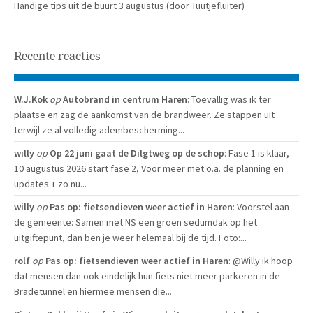
Handige tips uit de buurt 3 augustus (door Tuutjefluiter)
Recente reacties
W.J.Kok
op
Autobrand in centrum Haren
: Toevallig was ik ter
plaatse en zag de aankomst van de brandweer. Ze stappen uit
terwijl ze al volledig adembescherming...
willy
op
Op 22 juni gaat de Dilgtweg op de schop
: Fase 1 is klaar,
10 augustus 2026 start fase 2, Voor meer met o.a. de planning en
updates + zo nu...
willy
op
Pas op: fietsendieven weer actief in Haren
: Voorstel aan
de gemeente: Samen met NS een groen sedumdak op het
uitgiftepunt, dan ben je weer helemaal bij de tijd. Foto:...
rolf
op
Pas op: fietsendieven weer actief in Haren
: @Willy ik hoop
dat mensen dan ook eindelijk hun fiets niet meer parkeren in de
Bradetunnel en hiermee mensen die...