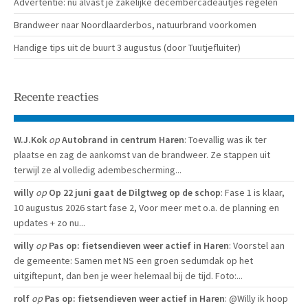
Advertentie: nu alvast je zakelijke decembercadeautjes regelen
Brandweer naar Noordlaarderbos, natuurbrand voorkomen
Handige tips uit de buurt 3 augustus (door Tuutjefluiter)
Recente reacties
W.J.Kok
op
Autobrand in centrum Haren
: Toevallig was ik ter
plaatse en zag de aankomst van de brandweer. Ze stappen uit
terwijl ze al volledig adembescherming...
willy
op
Op 22 juni gaat de Dilgtweg op de schop
: Fase 1 is klaar,
10 augustus 2026 start fase 2, Voor meer met o.a. de planning en
updates + zo nu...
willy
op
Pas op: fietsendieven weer actief in Haren
: Voorstel aan
de gemeente: Samen met NS een groen sedumdak op het
uitgiftepunt, dan ben je weer helemaal bij de tijd. Foto:...
rolf
op
Pas op: fietsendieven weer actief in Haren
: @Willy ik hoop