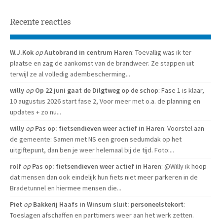
Recente reacties
W.J.Kok
op
Autobrand in centrum Haren
: Toevallig was ik ter
plaatse en zag de aankomst van de brandweer. Ze stappen uit
terwijl ze al volledig adembescherming...
willy
op
Op 22 juni gaat de Dilgtweg op de schop
: Fase 1 is klaar,
10 augustus 2026 start fase 2, Voor meer met o.a. de planning en
updates + zo nu...
willy
op
Pas op: fietsendieven weer actief in Haren
: Voorstel aan
de gemeente: Samen met NS een groen sedumdak op het
uitgiftepunt, dan ben je weer helemaal bij de tijd. Foto:...
rolf
op
Pas op: fietsendieven weer actief in Haren
: @Willy ik hoop
dat mensen dan ook eindelijk hun fiets niet meer parkeren in de
Bradetunnel en hiermee mensen die...
Piet
op
Bakkerij Haafs in Winsum sluit: personeelstekort
:
Toeslagen afschaffen en parttimers weer aan het werk zetten.