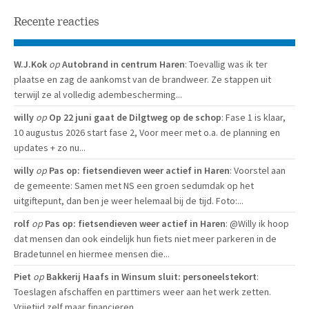
Recente reacties
W.J.Kok
op
Autobrand in centrum Haren
: Toevallig was ik ter
plaatse en zag de aankomst van de brandweer. Ze stappen uit
terwijl ze al volledig adembescherming...
willy
op
Op 22 juni gaat de Dilgtweg op de schop
: Fase 1 is klaar,
10 augustus 2026 start fase 2, Voor meer met o.a. de planning en
updates + zo nu...
willy
op
Pas op: fietsendieven weer actief in Haren
: Voorstel aan
de gemeente: Samen met NS een groen sedumdak op het
uitgiftepunt, dan ben je weer helemaal bij de tijd. Foto:...
rolf
op
Pas op: fietsendieven weer actief in Haren
: @Willy ik hoop
dat mensen dan ook eindelijk hun fiets niet meer parkeren in de
Bradetunnel en hiermee mensen die...
Piet
op
Bakkerij Haafs in Winsum sluit: personeelstekort
:
Toeslagen afschaffen en parttimers weer aan het werk zetten.
Vrijetijd zelf maar financieren.