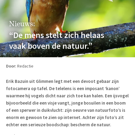
Nieuws:
“De mens stelt zich helaas
vaak boven de natuur.”
Door:
Redactie
Erik Bazuin uit Glimmen legt met een devoot gebaar zijn
fotocamera op tafel. De telelens is een imposant ‘kanon’
waarmee hij vogels dicht naar zich toe kan halen. Een ijsvogel
bijvoorbeeld die een visje vangt, jonge bosuilen in een boom
of een sperwer in duikvlucht: zijn oeuvre van natuurfoto’s is
enorm en gewoon te zien op internet. Achter zijn foto’s zit
echter een serieuze boodschap: bescherm de natuur.