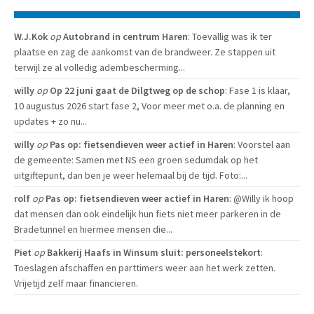
W.J.Kok
op
Autobrand in centrum Haren
: Toevallig was ik ter
plaatse en zag de aankomst van de brandweer. Ze stappen uit
terwijl ze al volledig adembescherming...
willy
op
Op 22 juni gaat de Dilgtweg op de schop
: Fase 1 is klaar,
10 augustus 2026 start fase 2, Voor meer met o.a. de planning en
updates + zo nu...
willy
op
Pas op: fietsendieven weer actief in Haren
: Voorstel aan
de gemeente: Samen met NS een groen sedumdak op het
uitgiftepunt, dan ben je weer helemaal bij de tijd. Foto:...
rolf
op
Pas op: fietsendieven weer actief in Haren
: @Willy ik hoop
dat mensen dan ook eindelijk hun fiets niet meer parkeren in de
Bradetunnel en hiermee mensen die...
Piet
op
Bakkerij Haafs in Winsum sluit: personeelstekort
:
Toeslagen afschaffen en parttimers weer aan het werk zetten.
Vrijetijd zelf maar financieren.