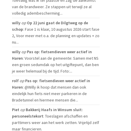
Toevallig was ik ter plaatse en zag de aankomst
van de brandweer. Ze stappen uit terwijl ze al
volledig adembescherming...
willy
op
Op 22 juni gaat de Dilgtweg op de
schop
: Fase 1 is klaar, 10 augustus 2026 start fase
2, Voor meer met o.a. de planning en updates + zo
nu...
willy
op
Pas op: fietsendieven weer actief in
Haren
: Voorstel aan de gemeente: Samen met NS
een groen sedumdak op het uitgiftepunt, dan ben
je weer helemaal bij de tijd. Foto:...
rolf
op
Pas op: fietsendieven weer actief in
Haren
: @Willy ik hoop dat mensen dan ook
eindelijk hun fiets niet meer parkeren in de
Bradetunnel en hiermee mensen die...
Piet
op
Bakkerij Haafs in Winsum sluit:
personeelstekort
: Toeslagen afschaffen en
parttimers weer aan het werk zetten. Vrijetijd zelf
maar financieren.