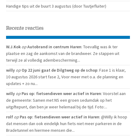
Handige tips uit de buurt 3 augustus (door Tuutjefluiter)
Recente reacties
W.J.Kok
op
Autobrand in centrum Haren
: Toevallig was ik ter
plaatse en zag de aankomst van de brandweer. Ze stappen uit
terwijl ze al volledig adembescherming...
willy
op
Op 22 juni gaat de Dilgtweg op de schop
: Fase 1 is klaar,
10 augustus 2026 start fase 2, Voor meer met o.a. de planning en
updates + zo nu...
willy
op
Pas op: fietsendieven weer actief in Haren
: Voorstel aan
de gemeente: Samen met NS een groen sedumdak op het
uitgiftepunt, dan ben je weer helemaal bij de tijd. Foto:...
rolf
op
Pas op: fietsendieven weer actief in Haren
: @Willy ik hoop
dat mensen dan ook eindelijk hun fiets niet meer parkeren in de
Bradetunnel en hiermee mensen die...