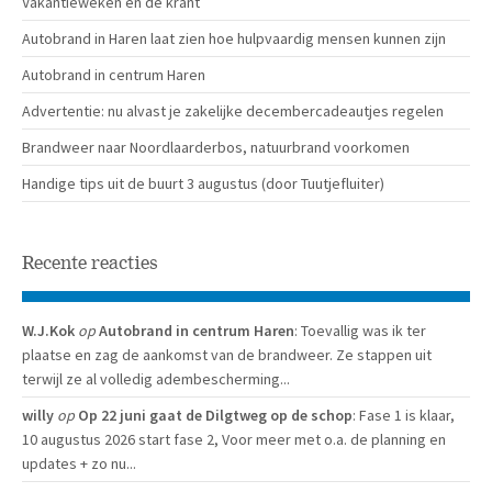
Vakantieweken en de krant
Autobrand in Haren laat zien hoe hulpvaardig mensen kunnen zijn
Autobrand in centrum Haren
Advertentie: nu alvast je zakelijke decembercadeautjes regelen
Brandweer naar Noordlaarderbos, natuurbrand voorkomen
Handige tips uit de buurt 3 augustus (door Tuutjefluiter)
Recente reacties
W.J.Kok
op
Autobrand in centrum Haren
: Toevallig was ik ter
plaatse en zag de aankomst van de brandweer. Ze stappen uit
terwijl ze al volledig adembescherming...
willy
op
Op 22 juni gaat de Dilgtweg op de schop
: Fase 1 is klaar,
10 augustus 2026 start fase 2, Voor meer met o.a. de planning en
updates + zo nu...