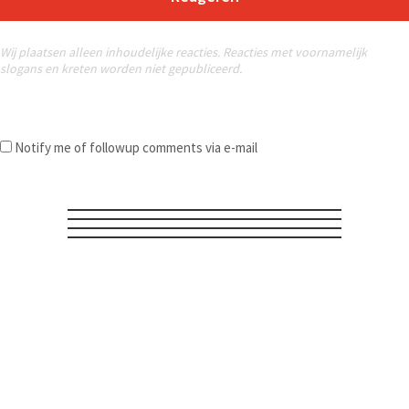
Wij plaatsen alleen inhoudelijke reacties. Reacties met voornamelijk
slogans en kreten worden niet gepubliceerd.
Notify me of followup comments via e-mail