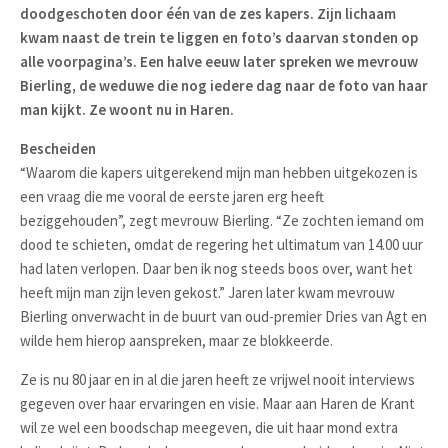
doodgeschoten door één van de zes kapers. Zijn lichaam
kwam naast de trein te liggen en foto’s daarvan stonden op
alle voorpagina’s. Een halve eeuw later spreken we mevrouw
Bierling, de weduwe die nog iedere dag naar de foto van haar
man kijkt. Ze woont nu in Haren.
Bescheiden
“Waarom die kapers uitgerekend mijn man hebben uitgekozen is
een vraag die me vooral de eerste jaren erg heeft
beziggehouden”, zegt mevrouw Bierling. “Ze zochten iemand om
dood te schieten, omdat de regering het ultimatum van 14.00 uur
had laten verlopen. Daar ben ik nog steeds boos over, want het
heeft mijn man zijn leven gekost.” Jaren later kwam mevrouw
Bierling onverwacht in de buurt van oud-premier Dries van Agt en
wilde hem hierop aanspreken, maar ze blokkeerde.
Ze is nu 80 jaar en in al die jaren heeft ze vrijwel nooit interviews
gegeven over haar ervaringen en visie. Maar aan Haren de Krant
wil ze wel een boodschap meegeven, die uit haar mond extra