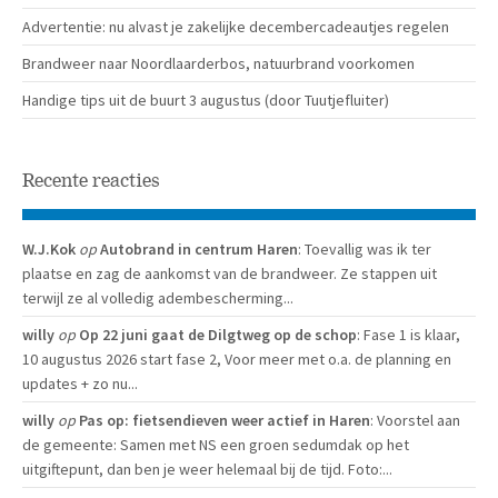
Advertentie: nu alvast je zakelijke decembercadeautjes regelen
Brandweer naar Noordlaarderbos, natuurbrand voorkomen
Handige tips uit de buurt 3 augustus (door Tuutjefluiter)
Recente reacties
W.J.Kok
op
Autobrand in centrum Haren
: Toevallig was ik ter
plaatse en zag de aankomst van de brandweer. Ze stappen uit
terwijl ze al volledig adembescherming...
willy
op
Op 22 juni gaat de Dilgtweg op de schop
: Fase 1 is klaar,
10 augustus 2026 start fase 2, Voor meer met o.a. de planning en
updates + zo nu...
willy
op
Pas op: fietsendieven weer actief in Haren
: Voorstel aan
de gemeente: Samen met NS een groen sedumdak op het
uitgiftepunt, dan ben je weer helemaal bij de tijd. Foto:...