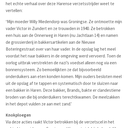
het echte verhaal over deze Harense verzetsstrijder weet te
vertellen:
‘Mijn moeder Willy Miedendorp was Groningse. Ze ontmoette mijn
vader Victor in Zundert en ze trouwden in 1940. Ze betrokken
een huis aan de Onnerweg in Haren (nu Jachtlaan 14) en namen
de grossierderij in bakkersartikelen aan de Nieuwe
Boteringestraat over van haar vader. In de opslag lag het meel
voordat het naar bakkers in de omgeving werd vervoerd. Toen de
oorlog uitbrak verstrekten de nazi’s voedsel alleen nog via een
bonnensysteem. Zo bemoeilijkten ze dat bijvoorbeeld
onderduikers aan eten konden komen. Mijn ouders besloten meel
uit de opslag af te tappen en systematisch door te sluizen naar
een bakker in Haren. Deze bakker, Brands, bakte er clandestiene
broden van die bij onderduikers terechtkwamen. De meelzakken
in het depot vulden ze aan met zand.’
Knokploegen
Via deze acties raakt Victor betrokken bij de verzetscel in het