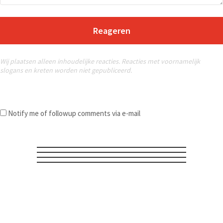
Reageren
Wij plaatsen alleen inhoudelijke reacties. Reacties met voornamelijk
slogans en kreten worden niet gepubliceerd.
Notify me of followup comments via e-mail