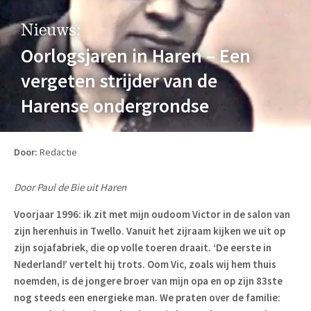
Nieuws:
Oorlogsjaren in Haren – Een
vergeten strijder van de
Harense ondergrondse
Door:
Redactie
Door Paul de Bie uit Haren
Voorjaar 1996: ik zit met mijn oudoom Victor in de salon van
zijn herenhuis in Twello. Vanuit het zijraam kijken we uit op
zijn sojafabriek, die op volle toeren draait. ‘De eerste in
Nederland!’ vertelt hij trots. Oom Vic, zoals wij hem thuis
noemden, is de jongere broer van mijn opa en op zijn 83ste
nog steeds een energieke man. We praten over de familie: