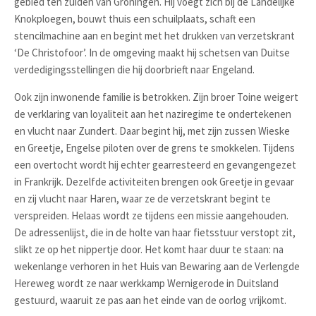
gebied ten zuiden van Groningen. Hij voegt zich bij de Landelijke
Knokploegen, bouwt thuis een schuilplaats, schaft een
stencilmachine aan en begint met het drukken van verzetskrant
‘De Christofoor’. In de omgeving maakt hij schetsen van Duitse
verdedigingsstellingen die hij doorbrieft naar Engeland.
Ook zijn inwonende familie is betrokken. Zijn broer Toine weigert
de verklaring van loyaliteit aan het naziregime te ondertekenen
en vlucht naar Zundert. Daar begint hij, met zijn zussen Wieske
en Greetje, Engelse piloten over de grens te smokkelen. Tijdens
een overtocht wordt hij echter gearresteerd en gevangengezet
in Frankrijk. Dezelfde activiteiten brengen ook Greetje in gevaar
en zij vlucht naar Haren, waar ze de verzetskrant begint te
verspreiden. Helaas wordt ze tijdens een missie aangehouden.
De adressenlijst, die in de holte van haar fietsstuur verstopt zit,
slikt ze op het nippertje door. Het komt haar duur te staan: na
wekenlange verhoren in het Huis van Bewaring aan de Verlengde
Hereweg wordt ze naar werkkamp Wernigerode in Duitsland
gestuurd, waaruit ze pas aan het einde van de oorlog vrijkomt.