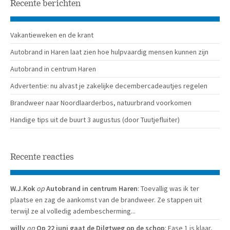
Recente berichten
Vakantieweken en de krant
Autobrand in Haren laat zien hoe hulpvaardig mensen kunnen zijn
Autobrand in centrum Haren
Advertentie: nu alvast je zakelijke decembercadeautjes regelen
Brandweer naar Noordlaarderbos, natuurbrand voorkomen
Handige tips uit de buurt 3 augustus (door Tuutjefluiter)
Recente reacties
W.J.Kok
op
Autobrand in centrum Haren
: Toevallig was ik ter
plaatse en zag de aankomst van de brandweer. Ze stappen uit
terwijl ze al volledig adembescherming...
willy
op
Op 22 juni gaat de Dilgtweg op de schop
: Fase 1 is klaar,