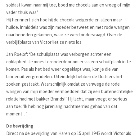
soldaat kwam naar mij toe, bood me chocola aan en vroeg of mijn
vader thuis was.’
Hij herinnert zich hoe hij de chocola weigerde en alleen maar
huilde. Inmiddels was zijn moeder bezweet en met rode wangen
naar beneden gekomen, waar ze werd ondervraagd. Over de
verblijfplaats van Victor liet ze niets los.
Jan Roelof: ‘De schuilplaats was verborgen achter een
opklapbed. Je moest eronderdoor om er via een schuifplank in te
komen. Pas als het bed weer opgeklapt was, kon je die van
binnenuit vergrendelen. Uiteindelijk hebben de Duitsers het
zoeken gestaakt. Waarschijnlijk omdat ze vanwege de rode
wangen van mijn moeder vermoedden dat zij een buitenechtelijke
relatie had met bakker Brands!’ Hij lacht, maar voegt er serieus
aan toe: ‘Ik heb nog jarenlang nachtmerries gehad van dat
moment…’
De bevrijding
Direct na de bevrijding van Haren op 15 april 1945 wordt Victor als