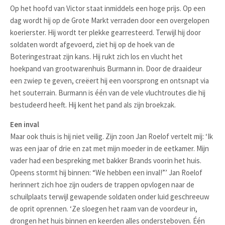
Op het hoofd van Victor staat inmiddels een hoge prijs. Op een
dag wordt hij op de Grote Markt verraden door een overgelopen
koerierster. Hij wordt ter plekke gearresteerd. Terwijl hij door
soldaten wordt afgevoerd, ziet hij op de hoek van de
Boteringestraat zijn kans. Hij rukt zich los en vlucht het
hoekpand van grootwarenhuis Burmann in. Door de draaideur
een zwiep te geven, creëert hij een voorsprong en ontsnapt via
het souterrain. Burmann is één van de vele vluchtroutes die hij
bestudeerd heeft. Hij kent het pand als zijn broekzak.
Een inval
Maar ook thuis is hij niet veilig. Zijn zoon Jan Roelof vertelt mij: ‘Ik
was een jaar of drie en zat met mijn moeder in de eetkamer. Mijn
vader had een bespreking met bakker Brands voorin het huis.
Opeens stormt hij binnen: “We hebben een inval!”’ Jan Roelof
herinnert zich hoe zijn ouders de trappen opvlogen naar de
schuilplaats terwijl gewapende soldaten onder luid geschreeuw
de oprit oprennen. ‘Ze sloegen het raam van de voordeur in,
drongen het huis binnen en keerden alles ondersteboven. Één