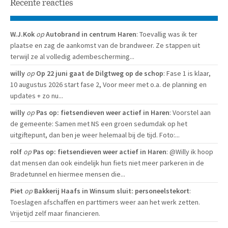
Recente reacties
W.J.Kok
op
Autobrand in centrum Haren
: Toevallig was ik ter
plaatse en zag de aankomst van de brandweer. Ze stappen uit
terwijl ze al volledig adembescherming...
willy
op
Op 22 juni gaat de Dilgtweg op de schop
: Fase 1 is klaar,
10 augustus 2026 start fase 2, Voor meer met o.a. de planning en
updates + zo nu...
willy
op
Pas op: fietsendieven weer actief in Haren
: Voorstel aan
de gemeente: Samen met NS een groen sedumdak op het
uitgiftepunt, dan ben je weer helemaal bij de tijd. Foto:...
rolf
op
Pas op: fietsendieven weer actief in Haren
: @Willy ik hoop
dat mensen dan ook eindelijk hun fiets niet meer parkeren in de
Bradetunnel en hiermee mensen die...
Piet
op
Bakkerij Haafs in Winsum sluit: personeelstekort
:
Toeslagen afschaffen en parttimers weer aan het werk zetten.
Vrijetijd zelf maar financieren.