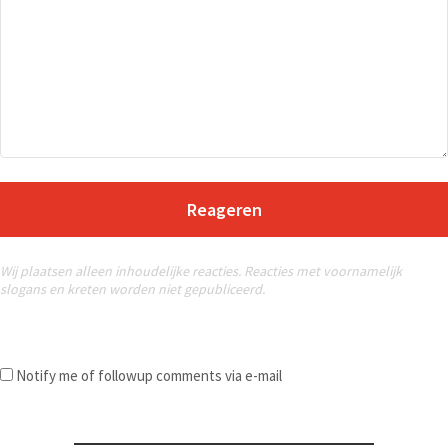
Reageren
Wij plaatsen alleen inhoudelijke reacties. Reacties met voornamelijk
slogans en kreten worden niet gepubliceerd.
Notify me of followup comments via e-mail