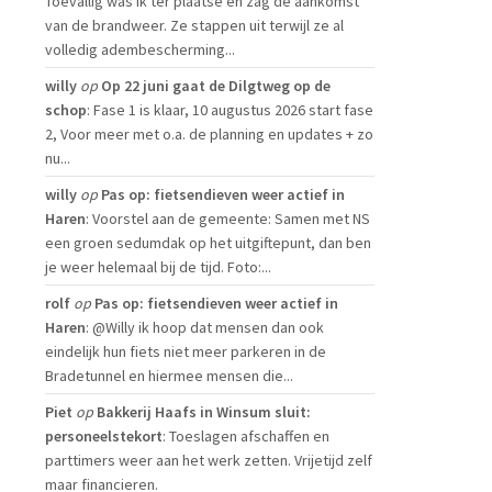
Toevallig was ik ter plaatse en zag de aankomst
van de brandweer. Ze stappen uit terwijl ze al
volledig adembescherming...
willy
op
Op 22 juni gaat de Dilgtweg op de
schop
: Fase 1 is klaar, 10 augustus 2026 start fase
2, Voor meer met o.a. de planning en updates + zo
nu...
willy
op
Pas op: fietsendieven weer actief in
Haren
: Voorstel aan de gemeente: Samen met NS
een groen sedumdak op het uitgiftepunt, dan ben
je weer helemaal bij de tijd. Foto:...
rolf
op
Pas op: fietsendieven weer actief in
Haren
: @Willy ik hoop dat mensen dan ook
eindelijk hun fiets niet meer parkeren in de
Bradetunnel en hiermee mensen die...
Piet
op
Bakkerij Haafs in Winsum sluit:
personeelstekort
: Toeslagen afschaffen en
parttimers weer aan het werk zetten. Vrijetijd zelf
maar financieren.