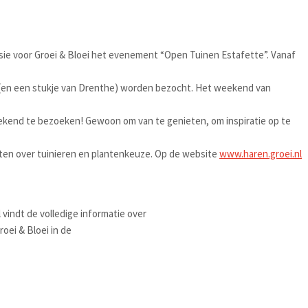
ie voor Groei & Bloei het evenement “Open Tuinen Estafette”. Vanaf
n (en een stukje van Drenthe) worden bezocht. Het weekend van
t weekend te bezoeken! Gewoon om van te genieten, om inspiratie op te
ten over tuinieren en plantenkeuze. Op de website
www.haren.groei.nl
indt de volledige informatie over
oei & Bloei in de