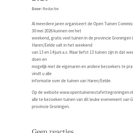
Door:
Redactie
Al meerdere jaren organiseert de Open Tuinen Commiss
30 mei 2026 kunnen om het
weekend, gratis veel tuinen in de provincie Groninge
Haren/Eelde valt in het weekend
van 13 en 14 juni a.s. Maar liefst 13 tuinen zijn in da
doen en
mogelijk met de eigenaren en andere bezoekers te pra
vindt u alle
informatie over de tuinen van Haren/Eelde.
Op de website www.opentuinenestafettegroningen.nl v
alle te bezoeken tuinen van dit leuke evenement van Gr
provincie Groningen.
Geen reacties