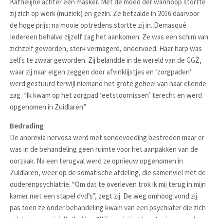
Kathelijne achter een masker. Met de moed der wanhoop stortte
zij zich op werk (muziek) en gezin. Ze betaalde in 2016 daarvoor
de hoge prijs: na mooie optredens stortte zij in. Demasqué.
Iedereen behalve zijzelf zag het aankomen. Ze was een schim van
zichzelf geworden, sterk vermagerd, ondervoed. Haar harp was
zelfs te zwaar geworden. Zij belandde in de wereld van de GGZ,
waar zij naar eigen zeggen door afvinklijstjes en ‘zorgpaden’
werd gestuurd terwijl niemand het grote geheel van haar ellende
zag. “Ik kwam op het zorgpad ‘eetstoornissen’ terecht en werd
opgenomen in Zuidlaren.”
Bedrading
De anorexia nervosa werd met sondevoeding bestreden maar er
was in de behandeling geen ruimte voor het aanpakken van de
oorzaak. Na een terugval werd ze opnieuw opgenomen in
Zuidlaren, weer op de somatische afdeling, die samenviel met de
ouderenpsychiatrie. “Om dat te overleven trok ik mij terug in mijn
kamer met een stapel dvd’s”, zegt zij. De weg omhoog vond zij
pas toen ze onder behandeling kwam van een psychiater die zich