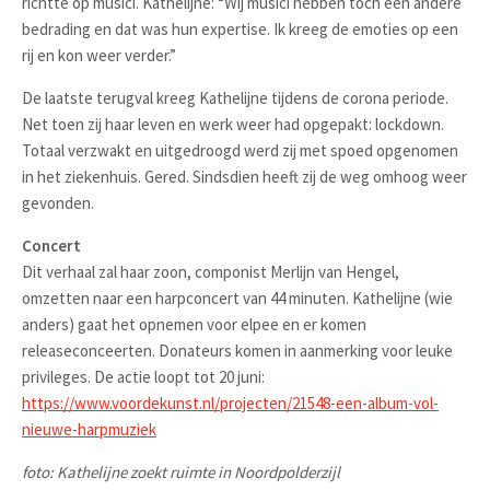
richtte op musici. Kathelijne: “Wij musici hebben toch een andere
bedrading en dat was hun expertise. Ik kreeg de emoties op een
rij en kon weer verder.”
De laatste terugval kreeg Kathelijne tijdens de corona periode.
Net toen zij haar leven en werk weer had opgepakt: lockdown.
Totaal verzwakt en uitgedroogd werd zij met spoed opgenomen
in het ziekenhuis. Gered. Sindsdien heeft zij de weg omhoog weer
gevonden.
Concert
Dit verhaal zal haar zoon, componist Merlijn van Hengel,
omzetten naar een harpconcert van 44 minuten. Kathelijne (wie
anders) gaat het opnemen voor elpee en er komen
releaseconceerten. Donateurs komen in aanmerking voor leuke
privileges. De actie loopt tot 20 juni:
https://www.voordekunst.nl/projecten/21548-een-album-vol-
nieuwe-harpmuziek
foto: Kathelijne zoekt ruimte in Noordpolderzijl