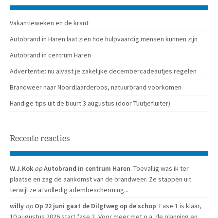
Vakantieweken en de krant
Autobrand in Haren laat zien hoe hulpvaardig mensen kunnen zijn
Autobrand in centrum Haren
Advertentie: nu alvast je zakelijke decembercadeautjes regelen
Brandweer naar Noordlaarderbos, natuurbrand voorkomen
Handige tips uit de buurt 3 augustus (door Tuutjefluiter)
Recente reacties
W.J.Kok
op
Autobrand in centrum Haren
: Toevallig was ik ter
plaatse en zag de aankomst van de brandweer. Ze stappen uit
terwijl ze al volledig adembescherming...
willy
op
Op 22 juni gaat de Dilgtweg op de schop
: Fase 1 is klaar,
10 augustus 2026 start fase 2, Voor meer met o.a. de planning en