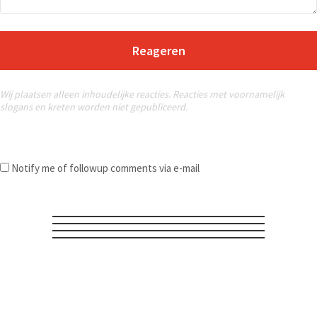
Reageren
Wij plaatsen alleen inhoudelijke reacties. Reacties met voornamelijk
slogans en kreten worden niet gepubliceerd.
Notify me of followup comments via e-mail