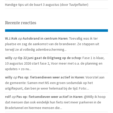
Handige tips uit de buurt 3 augustus (door Tuutjefluiter)
Recente reacties
W.J.Kok
op
Autobrand in centrum Haren
: Toevallig was ik ter
plaatse en zag de aankomst van de brandweer. Ze stappen uit
terwijl ze al volledig adembescherming...
willy
op
Op 22 juni gaat de Dilgtweg op de schop
: Fase 1 is klaar,
10 augustus 2026 start fase 2, Voor meer met o.a. de planning en
updates + zo nu...
willy
op
Pas op: fietsendieven weer actief in Haren
: Voorstel aan
de gemeente: Samen met NS een groen sedumdak op het
uitgiftepunt, dan ben je weer helemaal bij de tijd. Foto:...
rolf
op
Pas op: fietsendieven weer actief in Haren
: @Willy ik hoop
dat mensen dan ook eindelijk hun fiets niet meer parkeren in de
Bradetunnel en hiermee mensen die...