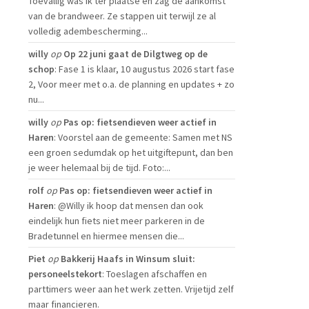
Toevallig was ik ter plaatse en zag de aankomst
van de brandweer. Ze stappen uit terwijl ze al
volledig adembescherming...
willy
op
Op 22 juni gaat de Dilgtweg op de
schop
: Fase 1 is klaar, 10 augustus 2026 start fase
2, Voor meer met o.a. de planning en updates + zo
nu...
willy
op
Pas op: fietsendieven weer actief in
Haren
: Voorstel aan de gemeente: Samen met NS
een groen sedumdak op het uitgiftepunt, dan ben
je weer helemaal bij de tijd. Foto:...
rolf
op
Pas op: fietsendieven weer actief in
Haren
: @Willy ik hoop dat mensen dan ook
eindelijk hun fiets niet meer parkeren in de
Bradetunnel en hiermee mensen die...
Piet
op
Bakkerij Haafs in Winsum sluit:
personeelstekort
: Toeslagen afschaffen en
parttimers weer aan het werk zetten. Vrijetijd zelf
maar financieren.