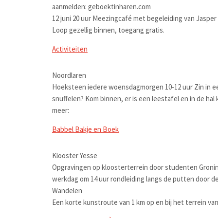
aanmelden: geboektinharen.com
12 juni 20 uur Meezingcafé met begeleiding van Jasper Bl
Loop gezellig binnen, toegang gratis.
Activiteiten
Noordlaren
Hoeksteen iedere woensdagmorgen 10-12 uur Zin in een 
snuffelen? Kom binnen, er is een leestafel en in de ha
meer:
Babbel Bakje en Boek
Klooster Yesse
Opgravingen op kloosterterrein door studenten Groninge
werkdag om 14 uur rondleiding langs de putten door d
Wandelen
Een korte kunstroute van 1 km op en bij het terrein van