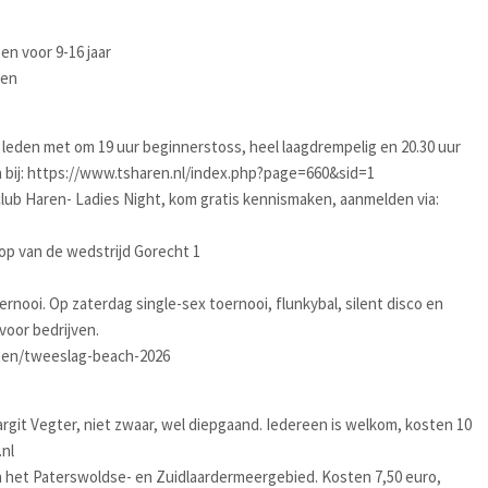
en voor 9-16 jaar
sen
leden met om 19 uur beginnerstoss, heel laagdrempelig en 20.30 uur
n bij: https://www.tsharen.nl/index.php?page=660&sid=1
lub Haren- Ladies Night, kom gratis kennismaken, aanmelden via:
oop van de wedstrijd Gorecht 1
rnooi. Op zaterdag single-sex toernooi, flunkybal, silent disco en
voor bedrijven.
iten/tweeslag-beach-2026
rgit Vegter, niet zwaar, wel diepgaand. Iedereen is welkom, kosten 10
nl
n het Paterswoldse- en Zuidlaardermeergebied. Kosten 7,50 euro,