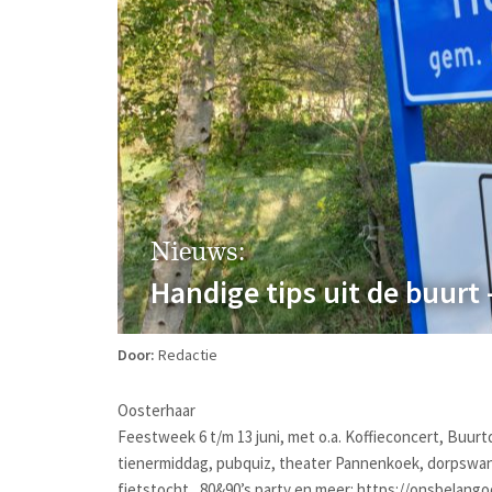
Nieuws:
Handige tips uit de buurt 
Door:
Redactie
Oosterhaar
Feestweek 6 t/m 13 juni, met o.a. Koffieconcert, Buurt
tienermiddag, pubquiz, theater Pannenkoek, dorpswand
fietstocht , 80&90’s party en meer: https://onsbelango