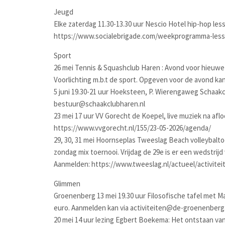
Jeugd
Elke zaterdag 11.30-13.30 uur Nescio Hotel hip-hop less
https://www.socialebrigade.com/weekprogramma-les
Sport
26 mei Tennis & Squashclub Haren : Avond voor hieuwe 
Voorlichting m.b.t de sport. Opgeven voor de avond ka
5 juni 19.30-21 uur Hoeksteen, P. Wierengaweg Schaakc
bestuur@schaakclubharen.nl
23 mei 17 uur VV Gorecht de Koepel, live muziek na afl
https://www.vvgorecht.nl/155/23-05-2026/agenda/
29, 30, 31 mei Hoornseplas Tweeslag Beach volleybaltoe
zondag mix toernooi. Vrijdag de 29e is er een wedstrijd 
Aanmelden: https://www.tweeslag.nl/actueel/activite
Glimmen
Groenenberg 13 mei 19.30 uur Filosofische tafel met Ma
euro. Aanmelden kan via activiteiten@de-groenenberg.
20 mei 14 uur lezing Egbert Boekema: Het ontstaan va