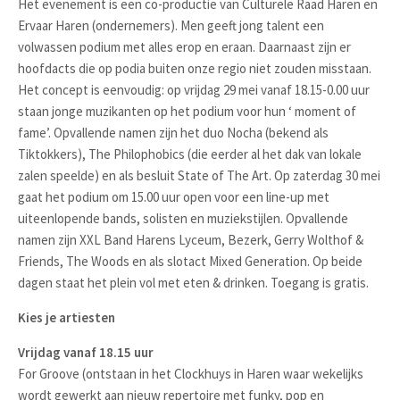
Het evenement is een co-productie van Culturele Raad Haren en
Ervaar Haren (ondernemers). Men geeft jong talent een
volwassen podium met alles erop en eraan. Daarnaast zijn er
hoofdacts die op podia buiten onze regio niet zouden misstaan.
Het concept is eenvoudig: op vrijdag 29 mei vanaf 18.15-0.00 uur
staan jonge muzikanten op het podium voor hun ‘ moment of
fame’. Opvallende namen zijn het duo Nocha (bekend als
Tiktokkers), The Philophobics (die eerder al het dak van lokale
zalen speelde) en als besluit State of The Art. Op zaterdag 30 mei
gaat het podium om 15.00 uur open voor een line-up met
uiteenlopende bands, solisten en muziekstijlen. Opvallende
namen zijn XXL Band Harens Lyceum, Bezerk, Gerry Wolthof &
Friends, The Woods en als slotact Mixed Generation. Op beide
dagen staat het plein vol met eten & drinken. Toegang is gratis.
Kies je artiesten
Vrijdag vanaf 18.15 uur
For Groove (ontstaan in het Clockhuys in Haren waar wekelijks
wordt gewerkt aan nieuw repertoire met funky, pop en