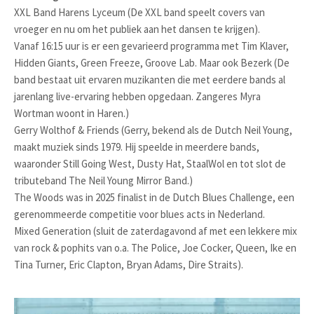
XXL Band Harens Lyceum (De XXL band speelt covers van
vroeger en nu om het publiek aan het dansen te krijgen).
Vanaf 16:15 uur is er een gevarieerd programma met Tim Klaver,
Hidden Giants, Green Freeze, Groove Lab. Maar ook Bezerk (De
band bestaat uit ervaren muzikanten die met eerdere bands al
jarenlang live-ervaring hebben opgedaan. Zangeres Myra
Wortman woont in Haren.)
Gerry Wolthof & Friends (Gerry, bekend als de Dutch Neil Young,
maakt muziek sinds 1979. Hij speelde in meerdere bands,
waaronder Still Going West, Dusty Hat, StaalWol en tot slot de
tributeband The Neil Young Mirror Band.)
The Woods was in 2025 finalist in de Dutch Blues Challenge, een
gerenommeerde competitie voor blues acts in Nederland.
Mixed Generation (sluit de zaterdagavond af met een lekkere mix
van rock & pophits van o.a. The Police, Joe Cocker, Queen, Ike en
Tina Turner, Eric Clapton, Bryan Adams, Dire Straits).