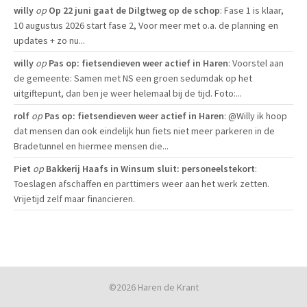
willy
op
Op 22 juni gaat de Dilgtweg op de schop
: Fase 1 is klaar,
10 augustus 2026 start fase 2, Voor meer met o.a. de planning en
updates + zo nu...
willy
op
Pas op: fietsendieven weer actief in Haren
: Voorstel aan
de gemeente: Samen met NS een groen sedumdak op het
uitgiftepunt, dan ben je weer helemaal bij de tijd. Foto:...
rolf
op
Pas op: fietsendieven weer actief in Haren
: @Willy ik hoop
dat mensen dan ook eindelijk hun fiets niet meer parkeren in de
Bradetunnel en hiermee mensen die...
Piet
op
Bakkerij Haafs in Winsum sluit: personeelstekort
:
Toeslagen afschaffen en parttimers weer aan het werk zetten.
Vrijetijd zelf maar financieren.
©2026 Haren de Krant