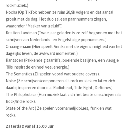
rockmuziek.)
Nocha (Op TikTok hebben ze ruim 20,9k volgers en dat aantal
groeit met de dag. Het duo zal een paar nummers zingen,
waaronder “Masker van geluid”.)
Kristien Landman (Twee jaar geleden is ze zelf begonnen met het
schrijven van Nederlands- en Engelstalige popnummers.)
Onaangenaam (Hier speelt Annika met de eigenzinnigheid van het
dagelijks leven, de awkward momenten.)
Rantsoen (Pakkende gitaarriffs, boeiende baslijnen, een vleugje
’80s inspiratie en heel veel energie.)
The Semantics (Zij spelen vooral wat oudere covers).
Noise (Ze schrijven/componeren alt-rock muziek en laten zich
daarbij inspireren door o.a. Radiohead, Title Fight, Deftones).
The Philophobics (Hun muziek laat zich het beste omschrijven als
Rock/Indie rock).
State of the Art ( Ze spelen voornamelijk blues, funk en wat
rock).
Zaterdag vanaf 15.00 uur